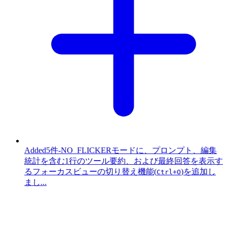
Added
5件
-
NO_FLICKERモードに、プロンプト、編集
統計を含む1行のツール要約、および最終回答を表示す
るフォーカスビューの切り替え機能(
)を追加し
Ctrl+O
まし...