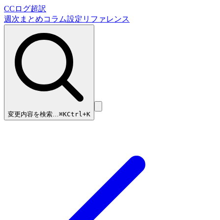
CCログ超訳
週次まとめ
コラム
設定リファレンス
変更内容を検索…
⌘
K
Ctrl+K