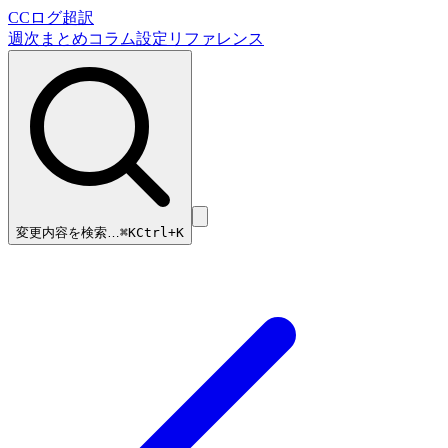
CCログ超訳
週次まとめ
コラム
設定リファレンス
変更内容を検索…
⌘
K
Ctrl+K