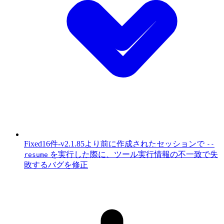
Fixed
16件
-
v2.1.85より前に作成されたセッションで
--
を実行した際に、ツール実行情報の不一致で失
resume
敗するバグを修正