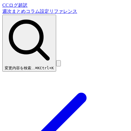
CCログ超訳
週次まとめ
コラム
設定リファレンス
変更内容を検索…
⌘
K
Ctrl+K