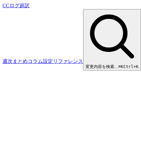
CCログ超訳
週次まとめ
コラム
設定リファレンス
変更内容を検索…
⌘
K
Ctrl+K