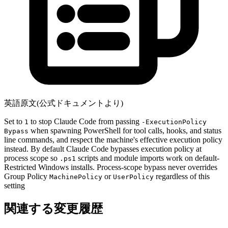
英語原文(公式ドキュメントより)
Set to
to stop Claude Code from passing
1
-ExecutionPolicy
when spawning PowerShell for tool calls, hooks, and status
Bypass
line commands, and respect the machine's effective execution policy
instead. By default Claude Code bypasses execution policy at
process scope so
scripts and module imports work on default-
.ps1
Restricted Windows installs. Process-scope bypass never overrides
Group Policy
or
regardless of this
MachinePolicy
UserPolicy
setting
関連する変更履歴