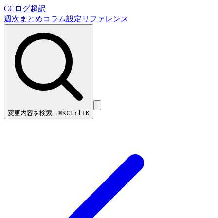
CCログ超訳
週次まとめ
コラム
設定リファレンス
変更内容を検索…
⌘
K
Ctrl+K