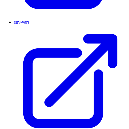
env-vars