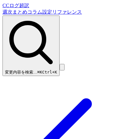
CCログ超訳
週次まとめ
コラム
設定リファレンス
変更内容を検索…
⌘
K
Ctrl+K