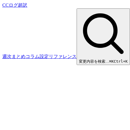
CCログ超訳
週次まとめ
コラム
設定リファレンス
変更内容を検索…
⌘
K
Ctrl+K