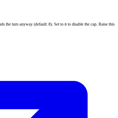
s the turn anyway (default: 8). Set to
to disable the cap. Raise this
0