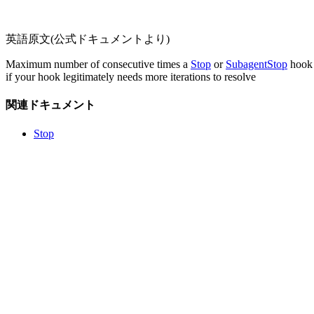
英語原文(公式ドキュメントより)
Maximum number of consecutive times a
Stop
or
SubagentStop
hook 
if your hook legitimately needs more iterations to resolve
関連ドキュメント
Stop