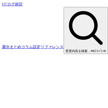
CCログ超訳
週次まとめ
コラム
設定リファレンス
変更内容を検索…
⌘
K
Ctrl+K