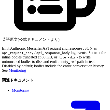
英語原文(公式ドキュメントより)
Emit Anthropic Messages API request and response JSON as
/
log events. Set to
for
api_request_body
api_response_body
1
inline bodies truncated at 60 KB, or
to write
file:<dir>
untruncated bodies to disk and emit a
path instead.
body_ref
Disabled by default; bodies include the entire conversation history.
See
Monitoring
関連ドキュメント
Monitoring