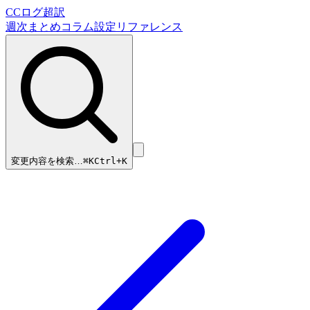
CCログ超訳
週次まとめ
コラム
設定リファレンス
変更内容を検索…
⌘
K
Ctrl+K