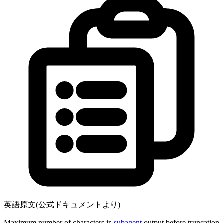
英語原文(公式ドキュメントより)
Maximum number of characters in
subagent
output before truncation