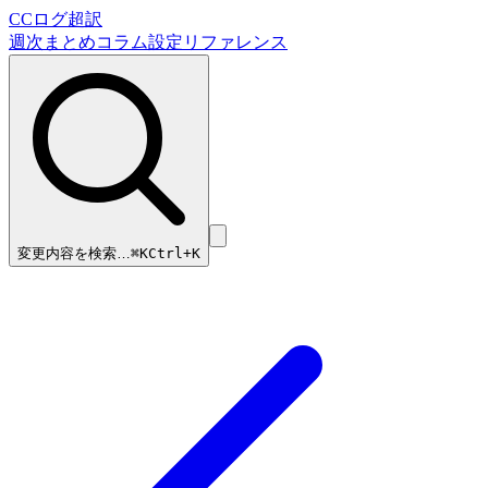
CCログ超訳
週次まとめ
コラム
設定リファレンス
変更内容を検索…
⌘
K
Ctrl+K