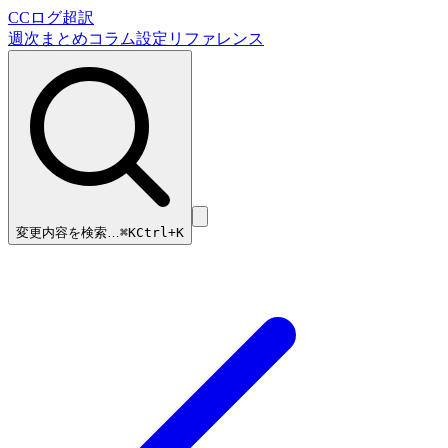
CCログ超訳
週次まとめ
コラム
設定リファレンス
変更内容を検索…
⌘
K
Ctrl+K