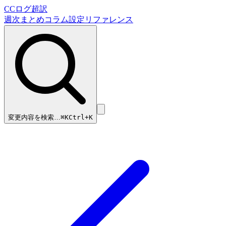
CCログ超訳
週次まとめ
コラム
設定リファレンス
変更内容を検索…
⌘
K
Ctrl+K