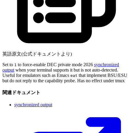
英語原文(公式ドキュメントより)
Set to
to force-enable DEC private mode 2026
synchronized
1
output
when your terminal supports it but is not auto-detected.
Useful for emulators such as Emacs
that implement BSU/ESU
eat
but do not reply to the capability probe. Has no effect under tmux
関連ドキュメント
synchronized output