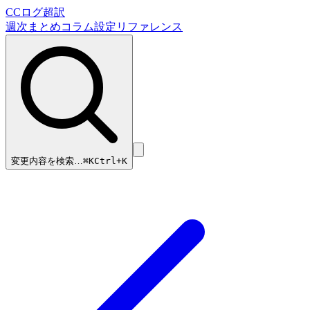
CCログ超訳
週次まとめ
コラム
設定リファレンス
変更内容を検索…
⌘
K
Ctrl+K