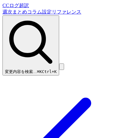
CCログ超訳
週次まとめ
コラム
設定リファレンス
変更内容を検索…
⌘
K
Ctrl+K