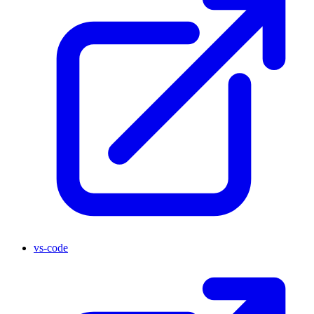
vs-code