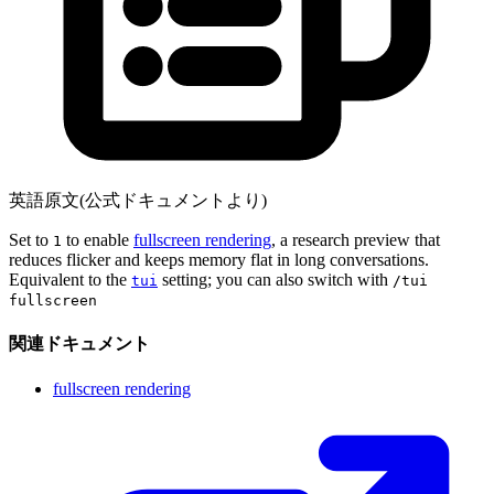
英語原文(公式ドキュメントより)
Set to
to enable
fullscreen rendering
, a research preview that
1
reduces flicker and keeps memory flat in long conversations.
Equivalent to the
setting; you can also switch with
tui
/tui
fullscreen
関連ドキュメント
fullscreen rendering