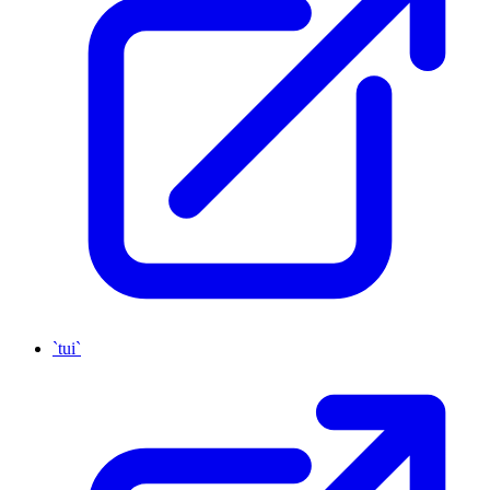
`tui`