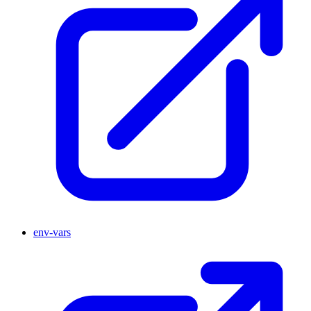
env-vars