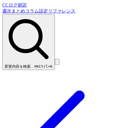
CCログ超訳
週次まとめ
コラム
設定リファレンス
変更内容を検索…
⌘
K
Ctrl+K