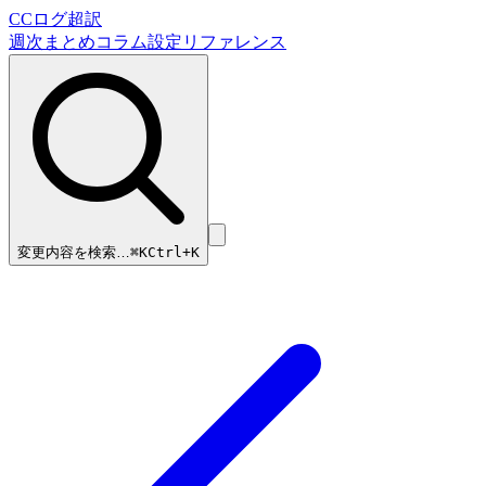
CCログ超訳
週次まとめ
コラム
設定リファレンス
変更内容を検索…
⌘
K
Ctrl+K