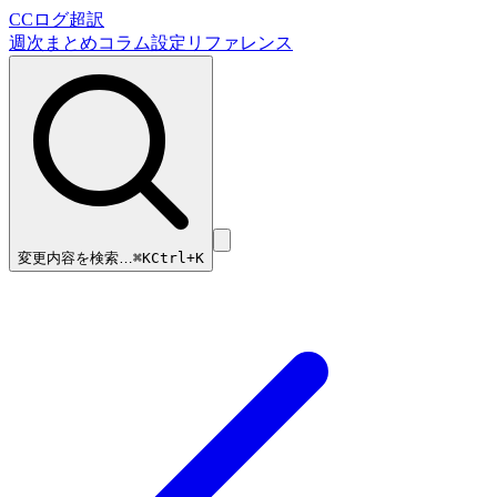
CCログ超訳
週次まとめ
コラム
設定リファレンス
変更内容を検索…
⌘
K
Ctrl+K