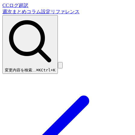
CCログ超訳
週次まとめ
コラム
設定リファレンス
変更内容を検索…
⌘
K
Ctrl+K