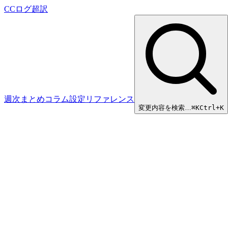
CCログ超訳
週次まとめ
コラム
設定リファレンス
変更内容を検索…
⌘
K
Ctrl+K