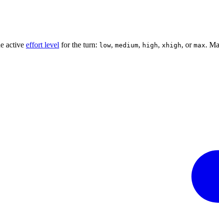
he active
effort level
for the turn:
,
,
,
, or
. Ma
low
medium
high
xhigh
max