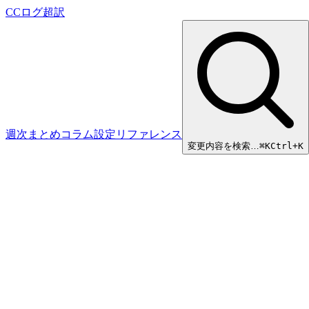
CCログ超訳
週次まとめ
コラム
設定リファレンス
変更内容を検索…
⌘
K
Ctrl+K