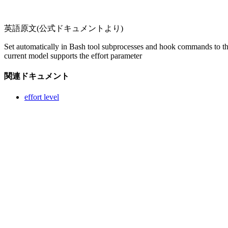
英語原文(公式ドキュメントより)
Set automatically in Bash tool subprocesses and hook commands to t
current model supports the effort parameter
関連ドキュメント
effort level