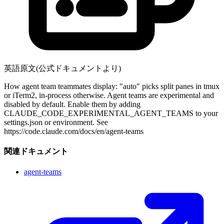
英語原文(公式ドキュメントより)
How agent team teammates display: "auto" picks split panes in tmux
or iTerm2, in-process otherwise. Agent teams are experimental and
disabled by default. Enable them by adding
CLAUDE_CODE_EXPERIMENTAL_AGENT_TEAMS to your
settings.json or environment. See
https://code.claude.com/docs/en/agent-teams
関連ドキュメント
agent-teams