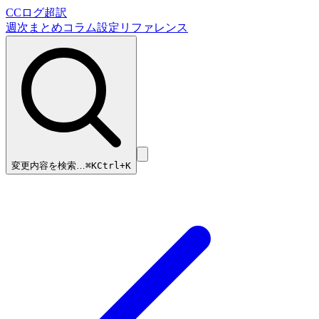
CCログ超訳
週次まとめ
コラム
設定リファレンス
変更内容を検索…
⌘
K
Ctrl+K