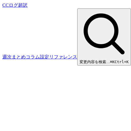
CCログ超訳
週次まとめ
コラム
設定リファレンス
変更内容を検索…
⌘
K
Ctrl+K