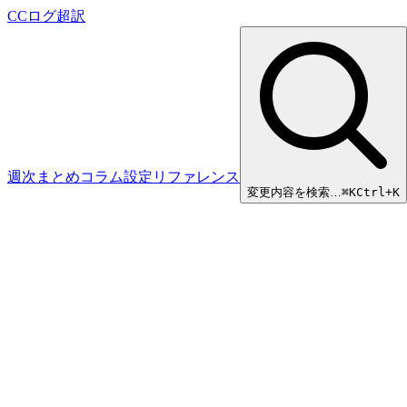
CCログ超訳
週次まとめ
コラム
設定リファレンス
変更内容を検索…
⌘
K
Ctrl+K