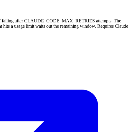
 instead of failing after CLAUDE_CODE_MAX_RETRIES attempts. The
that hits a usage limit waits out the remaining window. Requires Claude