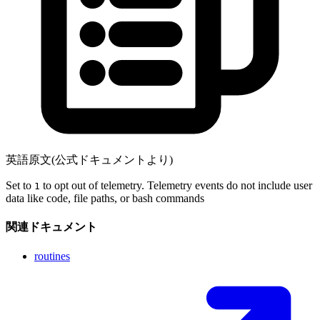
英語原文(公式ドキュメントより)
Set to
to opt out of telemetry. Telemetry events do not include user
1
data like code, file paths, or bash commands
関連ドキュメント
routines