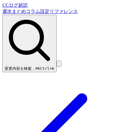
CCログ超訳
週次まとめ
コラム
設定リファレンス
変更内容を検索…
⌘
K
Ctrl+K