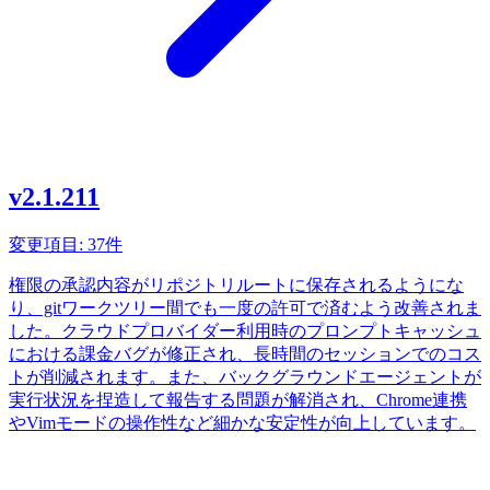
v2.1.211
変更項目: 37件
権限の承認内容がリポジトリルートに保存されるようにな
り、gitワークツリー間でも一度の許可で済むよう改善されま
した。クラウドプロバイダー利用時のプロンプトキャッシュ
における課金バグが修正され、長時間のセッションでのコス
トが削減されます。また、バックグラウンドエージェントが
実行状況を捏造して報告する問題が解消され、Chrome連携
やVimモードの操作性など細かな安定性が向上しています。