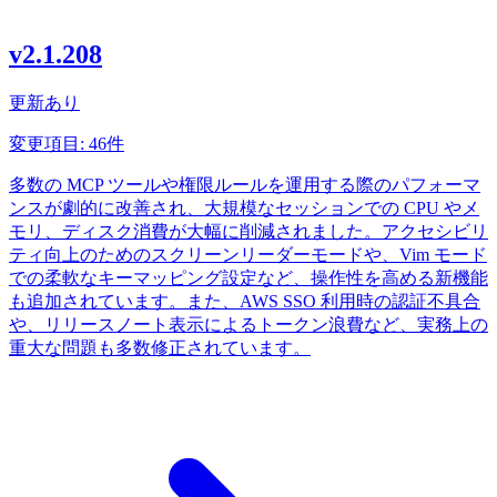
v2.1.208
更新あり
変更項目: 46件
多数の MCP ツールや権限ルールを運用する際のパフォーマ
ンスが劇的に改善され、大規模なセッションでの CPU やメ
モリ、ディスク消費が大幅に削減されました。アクセシビリ
ティ向上のためのスクリーンリーダーモードや、Vim モード
での柔軟なキーマッピング設定など、操作性を高める新機能
も追加されています。また、AWS SSO 利用時の認証不具合
や、リリースノート表示によるトークン浪費など、実務上の
重大な問題も多数修正されています。