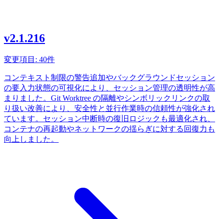
v2.1.216
変更項目: 40件
コンテキスト制限の警告追加やバックグラウンドセッション
の要入力状態の可視化により、セッション管理の透明性が高
まりました。Git Worktree の隔離やシンボリックリンクの取
り扱い改善により、安全性と並行作業時の信頼性が強化され
ています。セッション中断時の復旧ロジックも最適化され、
コンテナの再起動やネットワークの揺らぎに対する回復力も
向上しました。