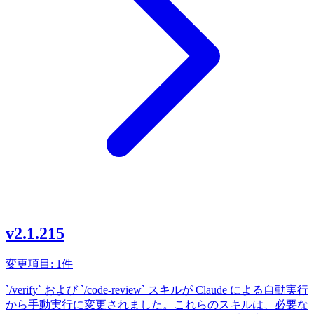
v2.1.215
変更項目: 1件
`/verify` および `/code-review` スキルが Claude による自動実行
から手動実行に変更されました。これらのスキルは、必要な