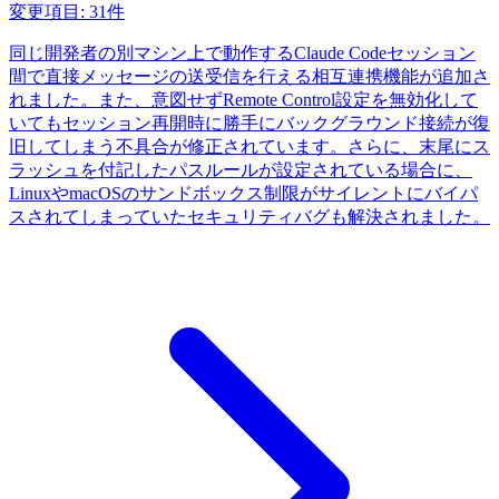
変更項目: 31件
同じ開発者の別マシン上で動作するClaude Codeセッション
間で直接メッセージの送受信を行える相互連携機能が追加さ
れました。また、意図せずRemote Control設定を無効化して
いてもセッション再開時に勝手にバックグラウンド接続が復
旧してしまう不具合が修正されています。さらに、末尾にス
ラッシュを付記したパスルールが設定されている場合に、
LinuxやmacOSのサンドボックス制限がサイレントにバイパ
スされてしまっていたセキュリティバグも解決されました。