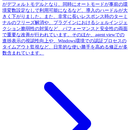
がデフォルトモデルとなり、同時にオートモードが事前の環
境変数設定なしで利用可能になるなど、導入のハードルが大
きく下がりました。また、非常に長いレスポンス時のターミ
ナルのフリーズ解消や、プラグインにおけるシェルインジェ
クション脆弱性の対策など、パフォーマンスと安全性の両面
で重要な改善が行われています。そのほか、agent viewでの
進捗表示の視認性向上や、Windows環境での認証プロセスの
タイムアウト監視など、日常的な使い勝手を高める修正が多
数含まれています。