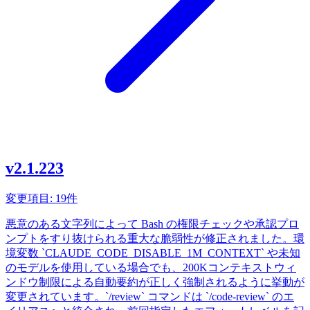
v2.1.223
変更項目: 19件
悪意のある文字列によって Bash の権限チェックや承認プロ
ンプトをすり抜けられる重大な脆弱性が修正されました。環
境変数 `CLAUDE_CODE_DISABLE_1M_CONTEXT` や未知
のモデルを使用している場合でも、200Kコンテキストウィ
ンドウ制限による自動要約が正しく強制されるように挙動が
変更されています。`/review` コマンドは `/code-review` のエ