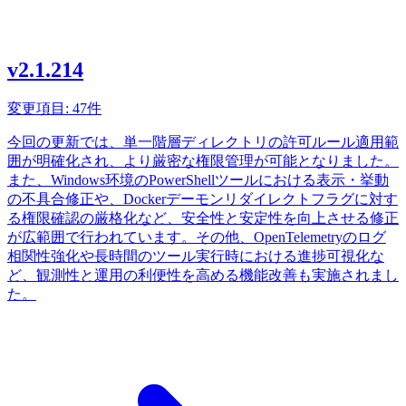
v2.1.214
変更項目: 47件
今回の更新では、単一階層ディレクトリの許可ルール適用範
囲が明確化され、より厳密な権限管理が可能となりました。
また、Windows环境のPowerShellツールにおける表示・挙動
の不具合修正や、Dockerデーモンリダイレクトフラグに対す
る権限確認の厳格化など、安全性と安定性を向上させる修正
が広範囲で行われています。その他、OpenTelemetryのログ
相関性強化や長時間のツール実行時における進捗可視化な
ど、観測性と運用の利便性を高める機能改善も実施されまし
た。