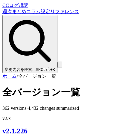
CCログ超訳
週次まとめ
コラム
設定リファレンス
変更内容を検索…
⌘
K
Ctrl+K
ホーム
/
全バージョン一覧
全バージョン一覧
362
versions
·
4,432
changes summarized
v2.x
v2.1.226