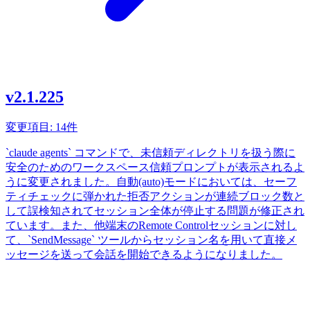
v2.1.225
変更項目: 14件
`claude agents` コマンドで、未信頼ディレクトリを扱う際に
安全のためのワークスペース信頼プロンプトが表示されるよ
うに変更されました。自動(auto)モードにおいては、セーフ
ティチェックに弾かれた拒否アクションが連続ブロック数と
して誤検知されてセッション全体が停止する問題が修正され
ています。また、他端末のRemote Controlセッションに対し
て、`SendMessage` ツールからセッション名を用いて直接メ
ッセージを送って会話を開始できるようになりました。